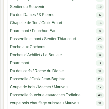
Sentier du Souvenir
10
Ru des Dames / 3 Pierres
6
Chapelle de Ton / Croix Erhart
16
Pourrimont / Fourchue Eau
4
Passerelle et pont / Sentier Thiaucourt
25
Roche aux Cochons
18
Roches d'Achiffet / La Boulaie
4
Pourrimont
3
Ru des cerfs / Roche du Diable
11
Passerelle / Croix Jean-Baptiste
23
Coupe de bois / Machet / Mauvais
17
Passerelle fourchue eau/roches Todlaine
48
coupe bois chauffage /ruisseau Mauvais
11