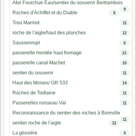
Abri Fourchue Eau/sentier du souvenir Bertrambois
9
Roches d'Achiffet et du Diable
8
Trou Marmot
11
roche de l'aigle/haut des planches
12
Saussenrupt
6
passerelle montée haut fromage
21
passerelle canal Machet
10
sentier du souvenir
11
Haut des Moises/ GR 533
14
Roches de Todlaine
11
Passerelles ruisseau Val
11
Reconnaissance du sentier des roches à Bionville
11
sentier roche de l'aigle
12
La glissiére
9