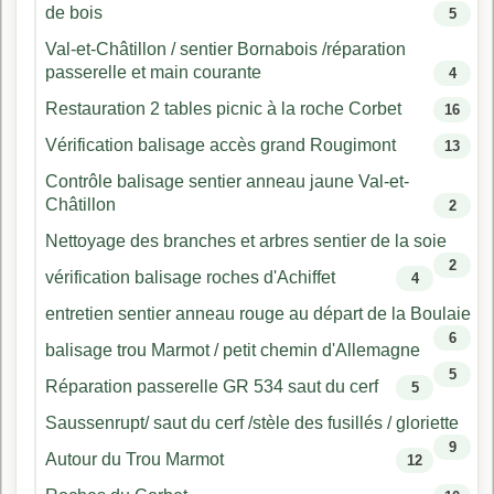
de bois
5
Val-et-Châtillon / sentier Bornabois /réparation
passerelle et main courante
4
Restauration 2 tables picnic à la roche Corbet
16
Vérification balisage accès grand Rougimont
13
Contrôle balisage sentier anneau jaune Val-et-
Châtillon
2
Nettoyage des branches et arbres sentier de la soie
2
vérification balisage roches d'Achiffet
4
entretien sentier anneau rouge au départ de la Boulaie
6
balisage trou Marmot / petit chemin d'Allemagne
5
Réparation passerelle GR 534 saut du cerf
5
Saussenrupt/ saut du cerf /stèle des fusillés / gloriette
9
Autour du Trou Marmot
12