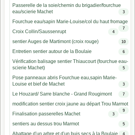
Passerelle de la soie/chemin du brigadier/fourchue
eau/scierie Machet
3
Fourchue eau/sapin Marie-Louise/col du haut fromage
7
Croix Collin/Saussenrupt
4
sentier Auges de Martimont (croix rouge)
10
Entretien sentier autour de la Boulaie
6
Vérification balisage sentier Thiaucourt (fourchue eau-
scierie Machet)
5
Pose panneaux abris Fourchue eau,sapin Marie-
Louise et bief de Machet
3
Le Houzard/ Sarre blanche - Grand Rougimont
7
modification sentier croix jaune au départ Trou Marmot
9
Finalisation passerelles Machet
3
sentiers au dessus trou Marmot
5
Abattage d'un arbre et d'un buis secs à la Boulaie
4