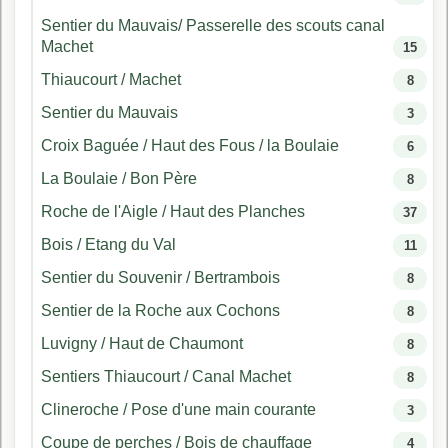
Sentier du Mauvais/ Passerelle des scouts canal
Machet
15
Thiaucourt / Machet
8
Sentier du Mauvais
3
Croix Baguée / Haut des Fous / la Boulaie
6
La Boulaie / Bon Père
8
Roche de l'Aigle / Haut des Planches
37
Bois / Etang du Val
11
Sentier du Souvenir / Bertrambois
8
Sentier de la Roche aux Cochons
8
Luvigny / Haut de Chaumont
8
Sentiers Thiaucourt / Canal Machet
8
Clineroche / Pose d'une main courante
3
Coupe de perches / Bois de chauffage
4