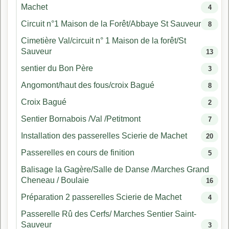
Machet
4
Circuit n°1 Maison de la Forêt/Abbaye St Sauveur
8
Cimetière Val/circuit n° 1 Maison de la forêt/St
Sauveur
13
sentier du Bon Père
3
Angomont/haut des fous/croix Bagué
8
Croix Bagué
2
Sentier Bornabois /Val /Petitmont
7
Installation des passerelles Scierie de Machet
20
Passerelles en cours de finition
5
Balisage la Gagère/Salle de Danse /Marches Grand
Cheneau / Boulaie
16
Préparation 2 passerelles Scierie de Machet
4
Passerelle Rû des Cerfs/ Marches Sentier Saint-
Sauveur
3