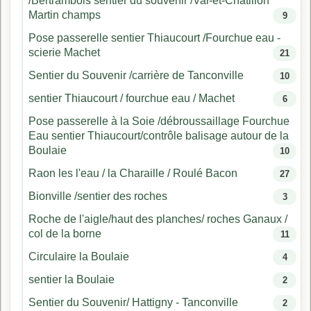
/Bertrambois sentier du souvenir /Val-et-Châtillon
Martin champs
9
Pose passerelle sentier Thiaucourt /Fourchue eau -
scierie Machet
21
Sentier du Souvenir /carrière de Tanconville
10
sentier Thiaucourt / fourchue eau / Machet
6
Pose passerelle à la Soie /débroussaillage Fourchue
Eau sentier Thiaucourt/contrôle balisage autour de la
Boulaie
10
Raon les l'eau / la Charaille / Roulé Bacon
27
Bionville /sentier des roches
3
Roche de l'aigle/haut des planches/ roches Ganaux /
col de la borne
11
Circulaire la Boulaie
4
sentier la Boulaie
2
Sentier du Souvenir/ Hattigny - Tanconville
2