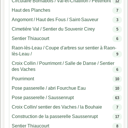
Circulaire Bornabois / Val-et-Châtillon / Petitmont
12
Haut des Planches
7
Angomont / Haut des Fous / Saint-Sauveur
3
Cimetiére Val / Sentier du Souvenir Cirey
5
Sentier Thiaucourt
6
Raon-lès-Leau / Coupe d'arbres sur sentier à Raon-
lès-Leau /
9
Croix Collin / Pourrimont / Salle de Danse / Sentier
des Vaches
6
Pourrimont
10
Pose passerelle / abri Fourchue Eau
10
Pose passerelle / Saussenrupt
63
Croix Collin/ sentier des Vaches / la Bouhaie
7
Construction de la passerelle Saussenrupt
17
Sentier Thiaucourt
8