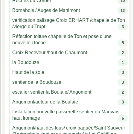
Roches du Corbet
10
Bornabois / Auges de Martimont
12
vérification balisage Croix ERHART /chapelle de Ton
/vierge du Trupt
3
Réfection toiture chapelle de Ton et pose d'une
nouvelle cloche
5
Croix Receveur /haut de Chaumont
2
la Boudouze
1
Haut de la soie
3
sentier de la Boudouze
3
escalier sentier la Boulaie/ Angomont
2
Angomont/autour de la Boulaie
3
Installation nouvelle passerelle sentier du Mauvais -
haut fromage
6
Angomont/haut des fous/ croix baguée/Saint Sauveur