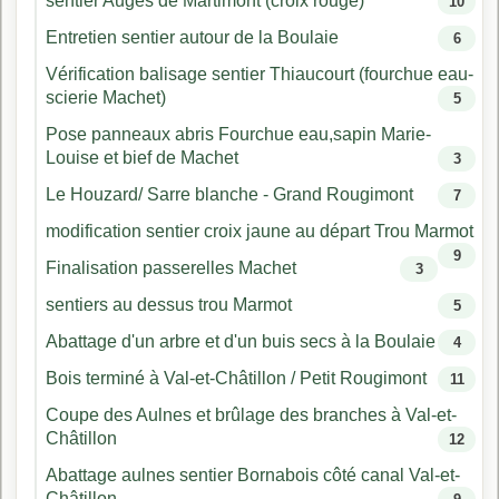
sentier Auges de Martimont (croix rouge)
10
Entretien sentier autour de la Boulaie
6
Vérification balisage sentier Thiaucourt (fourchue eau-
scierie Machet)
5
Pose panneaux abris Fourchue eau,sapin Marie-
Louise et bief de Machet
3
Le Houzard/ Sarre blanche - Grand Rougimont
7
modification sentier croix jaune au départ Trou Marmot
9
Finalisation passerelles Machet
3
sentiers au dessus trou Marmot
5
Abattage d'un arbre et d'un buis secs à la Boulaie
4
Bois terminé à Val-et-Châtillon / Petit Rougimont
11
Coupe des Aulnes et brûlage des branches à Val-et-
Châtillon
12
Abattage aulnes sentier Bornabois côté canal Val-et-
Châtillon