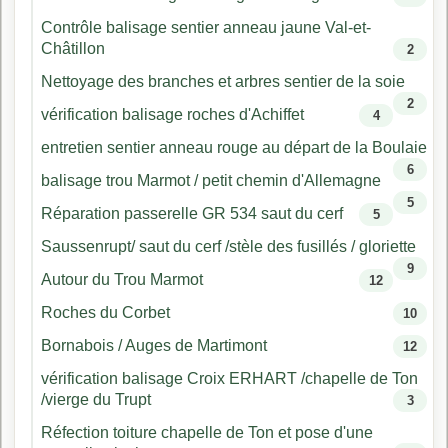
Contrôle balisage sentier anneau jaune Val-et-
Châtillon
2
Nettoyage des branches et arbres sentier de la soie
2
vérification balisage roches d'Achiffet
4
entretien sentier anneau rouge au départ de la Boulaie
6
balisage trou Marmot / petit chemin d'Allemagne
5
Réparation passerelle GR 534 saut du cerf
5
Saussenrupt/ saut du cerf /stèle des fusillés / gloriette
9
Autour du Trou Marmot
12
Roches du Corbet
10
Bornabois / Auges de Martimont
12
vérification balisage Croix ERHART /chapelle de Ton
/vierge du Trupt
3
Réfection toiture chapelle de Ton et pose d'une