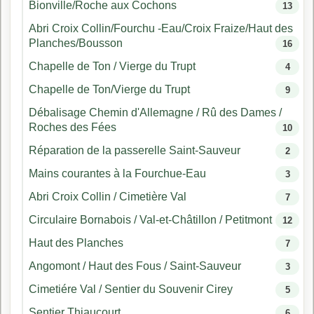
Bionville/Roche aux Cochons
13
Abri Croix Collin/Fourchu -Eau/Croix Fraize/Haut des
Planches/Bousson
16
Chapelle de Ton / Vierge du Trupt
4
Chapelle de Ton/Vierge du Trupt
9
Débalisage Chemin d'Allemagne / Rû des Dames /
Roches des Fées
10
Réparation de la passerelle Saint-Sauveur
2
Mains courantes à la Fourchue-Eau
3
Abri Croix Collin / Cimetière Val
7
Circulaire Bornabois / Val-et-Châtillon / Petitmont
12
Haut des Planches
7
Angomont / Haut des Fous / Saint-Sauveur
3
Cimetiére Val / Sentier du Souvenir Cirey
5
Sentier Thiaucourt
6