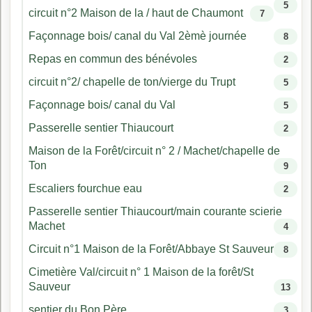
5
circuit n°2 Maison de la / haut de Chaumont
7
Façonnage bois/ canal du Val 2èmè journée
8
Repas en commun des bénévoles
2
circuit n°2/ chapelle de ton/vierge du Trupt
5
Façonnage bois/ canal du Val
5
Passerelle sentier Thiaucourt
2
Maison de la Forêt/circuit n° 2 / Machet/chapelle de
Ton
9
Escaliers fourchue eau
2
Passerelle sentier Thiaucourt/main courante scierie
Machet
4
Circuit n°1 Maison de la Forêt/Abbaye St Sauveur
8
Cimetière Val/circuit n° 1 Maison de la forêt/St
Sauveur
13
sentier du Bon Père
3