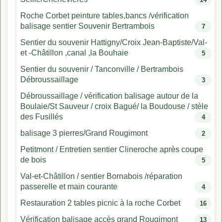
Roche Corbet peinture tables,bancs /vérification
balisage sentier Souvenir Bertrambois
7
Sentier du souvenir Hattigny/Croix Jean-Baptiste/Val-
et -Châtillon ,canal ,la Bouhaie
5
Sentier du souvenir / Tanconville / Bertrambois
Débroussaillage
3
Débroussaillage / vérification balisage autour de la
Boulaie/St Sauveur / croix Bagué/ la Boudouse / stèle
des Fusillés
4
balisage 3 pierres/Grand Rougimont
2
Petitmont / Entretien sentier Clineroche après coupe
de bois
5
Val-et-Châtillon / sentier Bornabois /réparation
passerelle et main courante
4
Restauration 2 tables picnic à la roche Corbet
16
Vérification balisage accès grand Rougimont
13