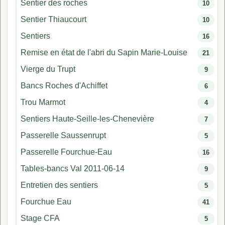
Sentier des roches
10
Sentier Thiaucourt
10
Sentiers
16
Remise en état de l'abri du Sapin Marie-Louise
21
Vierge du Trupt
9
Bancs Roches d'Achiffet
6
Trou Marmot
4
Sentiers Haute-Seille-les-Chenevière
7
Passerelle Saussenrupt
5
Passerelle Fourchue-Eau
16
Tables-bancs Val 2011-06-14
9
Entretien des sentiers
5
Fourchue Eau
41
Stage CFA
5