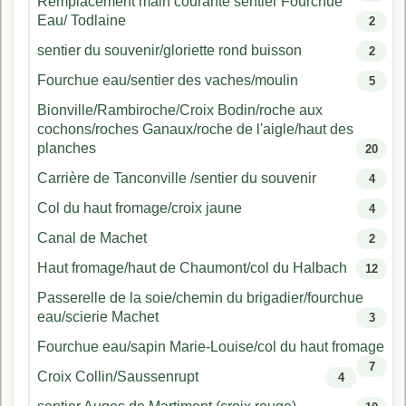
Remplacement main courante sentier Fourchue
Eau/ Todlaine
2
sentier du souvenir/gloriette rond buisson
2
Fourchue eau/sentier des vaches/moulin
5
Bionville/Rambiroche/Croix Bodin/roche aux
cochons/roches Ganaux/roche de l'aigle/haut des
planches
20
Carrière de Tanconville /sentier du souvenir
4
Col du haut fromage/croix jaune
4
Canal de Machet
2
Haut fromage/haut de Chaumont/col du Halbach
12
Passerelle de la soie/chemin du brigadier/fourchue
eau/scierie Machet
3
Fourchue eau/sapin Marie-Louise/col du haut fromage
7
Croix Collin/Saussenrupt
4