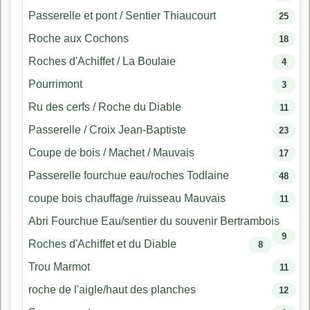
Passerelle et pont / Sentier Thiaucourt
25
Roche aux Cochons
18
Roches d'Achiffet / La Boulaie
4
Pourrimont
3
Ru des cerfs / Roche du Diable
11
Passerelle / Croix Jean-Baptiste
23
Coupe de bois / Machet / Mauvais
17
Passerelle fourchue eau/roches Todlaine
48
coupe bois chauffage /ruisseau Mauvais
11
Abri Fourchue Eau/sentier du souvenir Bertrambois
9
Roches d'Achiffet et du Diable
8
Trou Marmot
11
roche de l'aigle/haut des planches
12