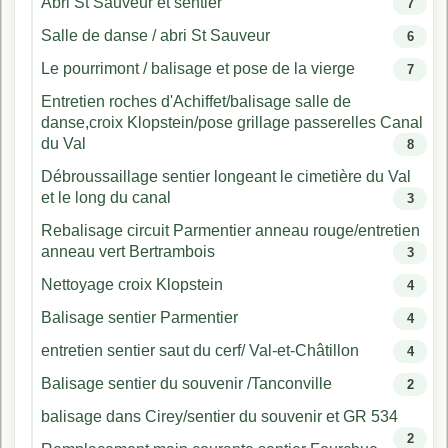
Abri St Sauveur et sentier
7
Salle de danse / abri St Sauveur
6
Le pourrimont / balisage et pose de la vierge
7
Entretien roches d'Achiffet/balisage salle de
danse,croix Klopstein/pose grillage passerelles Canal
du Val
8
Débroussaillage sentier longeant le cimetière du Val
et le long du canal
3
Rebalisage circuit Parmentier anneau rouge/entretien
anneau vert Bertrambois
3
Nettoyage croix Klopstein
4
Balisage sentier Parmentier
4
entretien sentier saut du cerf/ Val-et-Châtillon
4
Balisage sentier du souvenir /Tanconville
2
balisage dans Cirey/sentier du souvenir et GR 534
2