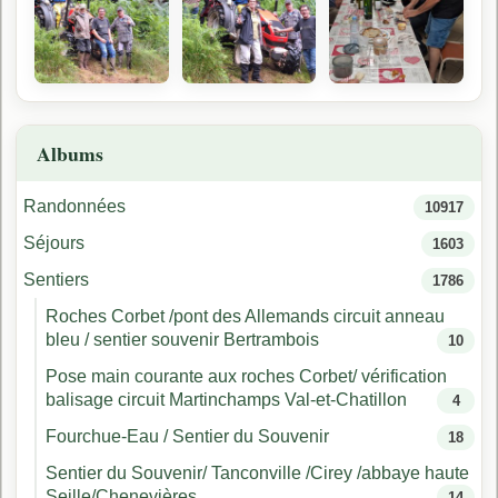
Albums
Randonnées
10917
Séjours
1603
Sentiers
1786
Roches Corbet /pont des Allemands circuit anneau
bleu / sentier souvenir Bertrambois
10
Pose main courante aux roches Corbet/ vérification
balisage circuit Martinchamps Val-et-Chatillon
4
Fourchue-Eau / Sentier du Souvenir
18
Sentier du Souvenir/ Tanconville /Cirey /abbaye haute
Seille/Chenevières
14