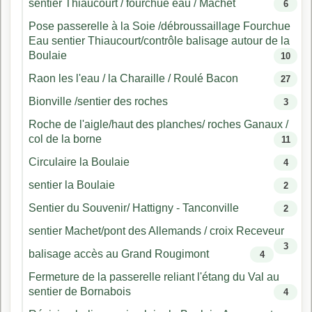
sentier Thiaucourt / fourchue eau / Machet
6
Pose passerelle à la Soie /débroussaillage Fourchue
Eau sentier Thiaucourt/contrôle balisage autour de la
Boulaie
10
Raon les l'eau / la Charaille / Roulé Bacon
27
Bionville /sentier des roches
3
Roche de l'aigle/haut des planches/ roches Ganaux /
col de la borne
11
Circulaire la Boulaie
4
sentier la Boulaie
2
Sentier du Souvenir/ Hattigny - Tanconville
2
sentier Machet/pont des Allemands / croix Receveur
3
balisage accès au Grand Rougimont
4
Fermeture de la passerelle reliant l'étang du Val au
sentier de Bornabois
4