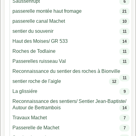
Saussenrupt
6
passerelle montée haut fromage
21
passerelle canal Machet
10
sentier du souvenir
11
Haut des Moises/ GR 533
14
Roches de Todlaine
11
Passerelles ruisseau Val
11
Reconnaissance du sentier des roches à Bionville
11
sentier roche de l'aigle
12
La glissiére
9
Reconnaissance des sentiers/ Sentier Jean-Baptiste/
Autour de Bertrambois
14
Travaux Machet
7
Passerelle de Machet
7