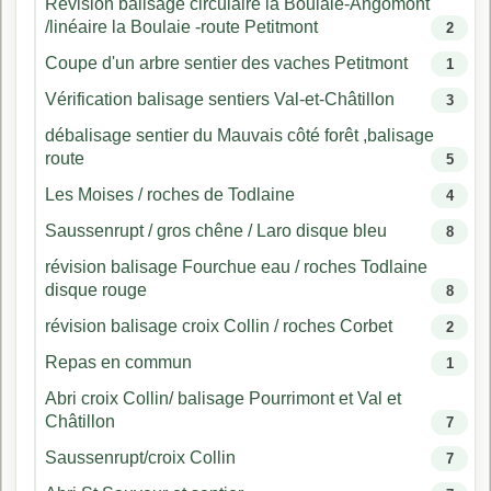
Révision balisage circulaire la Boulaie-Angomont
/linéaire la Boulaie -route Petitmont
2
Coupe d'un arbre sentier des vaches Petitmont
1
Vérification balisage sentiers Val-et-Châtillon
3
débalisage sentier du Mauvais côté forêt ,balisage
route
5
Les Moises / roches de Todlaine
4
Saussenrupt / gros chêne / Laro disque bleu
8
révision balisage Fourchue eau / roches Todlaine
disque rouge
8
révision balisage croix Collin / roches Corbet
2
Repas en commun
1
Abri croix Collin/ balisage Pourrimont et Val et
Châtillon
7
Saussenrupt/croix Collin
7