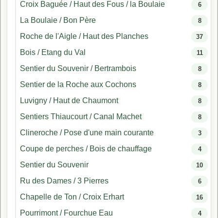
Croix Baguée / Haut des Fous / la Boulaie
6
La Boulaie / Bon Père
8
Roche de l'Aigle / Haut des Planches
37
Bois / Etang du Val
11
Sentier du Souvenir / Bertrambois
8
Sentier de la Roche aux Cochons
8
Luvigny / Haut de Chaumont
8
Sentiers Thiaucourt / Canal Machet
8
Clineroche / Pose d'une main courante
3
Coupe de perches / Bois de chauffage
4
Sentier du Souvenir
10
Ru des Dames / 3 Pierres
6
Chapelle de Ton / Croix Erhart
16
Pourrimont / Fourchue Eau
4