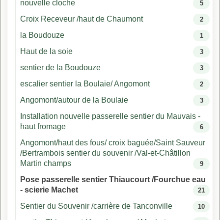
nouvelle cloche
5
Croix Receveur /haut de Chaumont
2
la Boudouze
1
Haut de la soie
3
sentier de la Boudouze
3
escalier sentier la Boulaie/ Angomont
2
Angomont/autour de la Boulaie
3
Installation nouvelle passerelle sentier du Mauvais -
haut fromage
6
Angomont/haut des fous/ croix baguée/Saint Sauveur
/Bertrambois sentier du souvenir /Val-et-Châtillon
Martin champs
9
Pose passerelle sentier Thiaucourt /Fourchue eau
- scierie Machet
21
Sentier du Souvenir /carrière de Tanconville
10