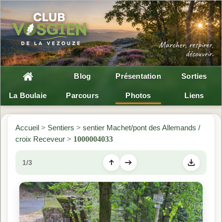
Blog
Présentation
Sorties
La Boulaie
Parcours
Photos
Liens
Accueil
>
Sentiers
>
sentier Machet/pont des Allemands /
croix Receveur
>
1000004033
1/3