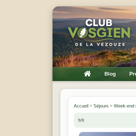
Blog
Pr
Accueil
>
Séjours
>
Week-end r
5/9