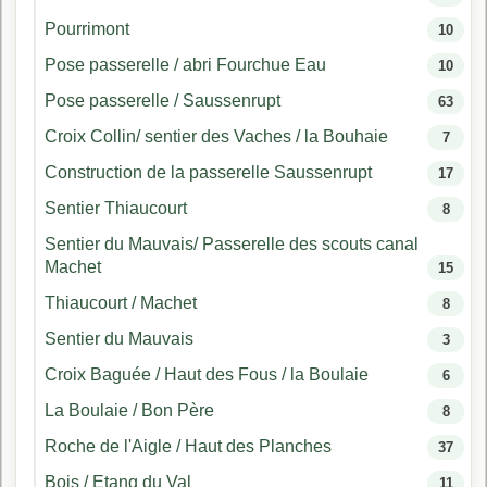
Pourrimont
10
Pose passerelle / abri Fourchue Eau
10
Pose passerelle / Saussenrupt
63
Croix Collin/ sentier des Vaches / la Bouhaie
7
Construction de la passerelle Saussenrupt
17
Sentier Thiaucourt
8
Sentier du Mauvais/ Passerelle des scouts canal
Machet
15
Thiaucourt / Machet
8
Sentier du Mauvais
3
Croix Baguée / Haut des Fous / la Boulaie
6
La Boulaie / Bon Père
8
Roche de l'Aigle / Haut des Planches
37
Bois / Etang du Val
11