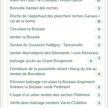
Raon les l'eau / la Charaille / Roulé Bacon
27
Bionville /sentier des roches
3
Roche de l'aigle/haut des planches/ roches Ganaux /
col de la borne
11
Circulaire la Boulaie
4
sentier la Boulaie
2
Sentier du Souvenir/ Hattigny - Tanconville
2
sentier Machet/pont des Allemands / croix Receveur
3
balisage accès au Grand Rougimont
4
Fermeture de la passerelle reliant l'étang du Val au
sentier de Bornabois
4
Révision balisage circulaire la Boulaie-Angomont
/linéaire la Boulaie -route Petitmont
2
Coupe d'un arbre sentier des vaches Petitmont
1
Vérification balisage sentiers Val-et-Châtillon
3