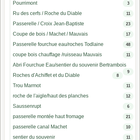
Pourrimont
3
Ru des cerfs / Roche du Diable
11
Passerelle / Croix Jean-Baptiste
23
Coupe de bois / Machet / Mauvais
17
Passerelle fourchue eau/roches Todlaine
48
coupe bois chauffage /ruisseau Mauvais
11
Abri Fourchue Eau/sentier du souvenir Bertrambois
9
Roches d'Achiffet et du Diable
8
Trou Marmot
11
roche de l'aigle/haut des planches
12
Saussenrupt
6
passerelle montée haut fromage
21
passerelle canal Machet
10
sentier du souvenir
11