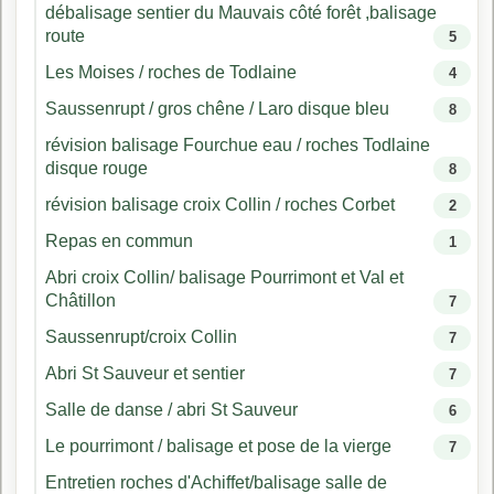
débalisage sentier du Mauvais côté forêt ,balisage
route
5
Les Moises / roches de Todlaine
4
Saussenrupt / gros chêne / Laro disque bleu
8
révision balisage Fourchue eau / roches Todlaine
disque rouge
8
révision balisage croix Collin / roches Corbet
2
Repas en commun
1
Abri croix Collin/ balisage Pourrimont et Val et
Châtillon
7
Saussenrupt/croix Collin
7
Abri St Sauveur et sentier
7
Salle de danse / abri St Sauveur
6
Le pourrimont / balisage et pose de la vierge
7
Entretien roches d'Achiffet/balisage salle de