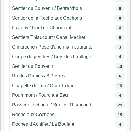
Sentier du Souvenir / Bertrambois
8
Sentier de la Roche aux Cochons
8
Luvigny / Haut de Chaumont
8
Sentiers Thiaucourt / Canal Machet
8
Clineroche / Pose d'une main courante
3
Coupe de perches / Bois de chauffage
4
Sentier du Souvenir
10
Ru des Dames / 3 Pierres
6
Chapelle de Ton / Croix Erhart
16
Pourrimont / Fourchue Eau
4
Passerelle et pont / Sentier Thiaucourt
25
Roche aux Cochons
18
Roches d'Achiffet / La Boulaie
4