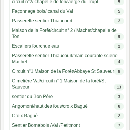
circuit n°2/ chapelle de ton/vierge du Trupt
5
Façonnage bois/ canal du Val
5
Passerelle sentier Thiaucourt
2
Maison de la Forêt/circuit n° 2 / Machet/chapelle de
Ton
9
Escaliers fourchue eau
2
Passerelle sentier Thiaucourt/main courante scierie
Machet
4
Circuit n°1 Maison de la Forêt/Abbaye St Sauveur
8
Cimetière Val/circuit n° 1 Maison de la forêt/St
Sauveur
13
sentier du Bon Père
3
Angomont/haut des fous/croix Bagué
8
Croix Bagué
2
Sentier Bornabois /Val /Petitmont
7