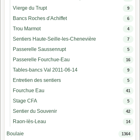
Vierge du Trupt
9
Bancs Roches d'Achiffet
6
Trou Marmot
4
Sentiers Haute-Seille-les-Chenevière
7
Passerelle Saussenrupt
5
Passerelle Fourchue-Eau
16
Tables-bancs Val 2011-06-14
9
Entretien des sentiers
5
Fourchue Eau
41
Stage CFA
5
Sentier du Souvenir
42
Raon-lès-Leau
14
Boulaie
1364