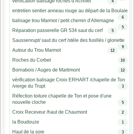
vérification balisage roches d'Achiffet
4
entretien sentier anneau rouge au départ de la Boulaie
6
balisage trou Marmot / petit chemin d'Allemagne
5
Réparation passerelle GR 534 saut du cerf
5
Saussenrupt/ saut du cerf /stèle des fusillés / gloriette
9
Autour du Trou Marmot
12
Roches du Corbet
10
Bornabois / Auges de Martimont
12
vérification balisage Croix ERHART /chapelle de Ton
/vierge du Trupt
3
Réfection toiture chapelle de Ton et pose d'une
nouvelle cloche
5
Croix Receveur /haut de Chaumont
2
la Boudouze
1
Haut de la soie
3