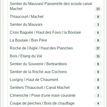
Sentier du Mauvais/ Passerelle des scouts canal
Machet
15
Thiaucourt / Machet
8
Sentier du Mauvais
3
Croix Baguée / Haut des Fous / la Boulaie
6
La Boulaie / Bon Père
8
Roche de l'Aigle / Haut des Planches
37
Bois / Etang du Val
11
Sentier du Souvenir / Bertrambois
8
Sentier de la Roche aux Cochons
8
Luvigny / Haut de Chaumont
8
Sentiers Thiaucourt / Canal Machet
8
Clineroche / Pose d'une main courante
3
Coupe de perches / Bois de chauffage
4