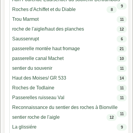
9
Roches d'Achiffet et du Diable
8
Trou Marmot
11
roche de l'aigle/haut des planches
12
Saussenrupt
6
passerelle montée haut fromage
21
passerelle canal Machet
10
sentier du souvenir
11
Haut des Moises/ GR 533
14
Roches de Todlaine
11
Passerelles ruisseau Val
11
Reconnaissance du sentier des roches à Bionville
11
sentier roche de l'aigle
12
La glissiére
9