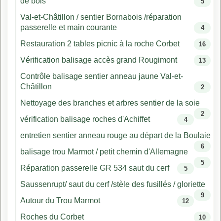
de bois
5
Val-et-Châtillon / sentier Bornabois /réparation
passerelle et main courante
4
Restauration 2 tables picnic à la roche Corbet
16
Vérification balisage accès grand Rougimont
13
Contrôle balisage sentier anneau jaune Val-et-
Châtillon
2
Nettoyage des branches et arbres sentier de la soie
2
vérification balisage roches d'Achiffet
4
entretien sentier anneau rouge au départ de la Boulaie
6
balisage trou Marmot / petit chemin d'Allemagne
5
Réparation passerelle GR 534 saut du cerf
5
Saussenrupt/ saut du cerf /stèle des fusillés / gloriette
9
Autour du Trou Marmot
12
Roches du Corbet
10