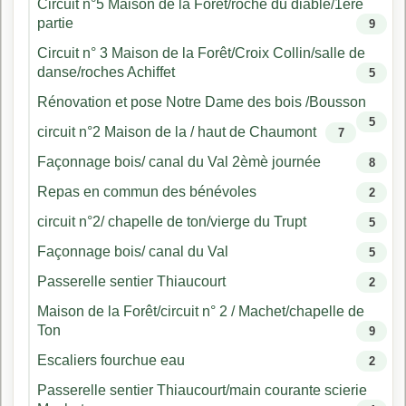
Circuit n°5 Maison de la Forêt/roche du diable/1ère
partie
9
Circuit n° 3 Maison de la Forêt/Croix Collin/salle de
danse/roches Achiffet
5
Rénovation et pose Notre Dame des bois /Bousson
5
circuit n°2 Maison de la / haut de Chaumont
7
Façonnage bois/ canal du Val 2èmè journée
8
Repas en commun des bénévoles
2
circuit n°2/ chapelle de ton/vierge du Trupt
5
Façonnage bois/ canal du Val
5
Passerelle sentier Thiaucourt
2
Maison de la Forêt/circuit n° 2 / Machet/chapelle de
Ton
9
Escaliers fourchue eau
2
Passerelle sentier Thiaucourt/main courante scierie