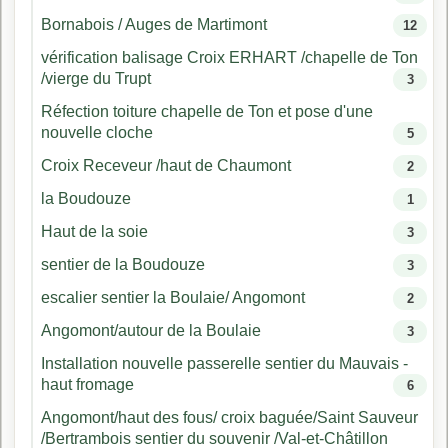
Bornabois / Auges de Martimont
12
vérification balisage Croix ERHART /chapelle de Ton
/vierge du Trupt
3
Réfection toiture chapelle de Ton et pose d'une
nouvelle cloche
5
Croix Receveur /haut de Chaumont
2
la Boudouze
1
Haut de la soie
3
sentier de la Boudouze
3
escalier sentier la Boulaie/ Angomont
2
Angomont/autour de la Boulaie
3
Installation nouvelle passerelle sentier du Mauvais -
haut fromage
6
Angomont/haut des fous/ croix baguée/Saint Sauveur
/Bertrambois sentier du souvenir /Val-et-Châtillon