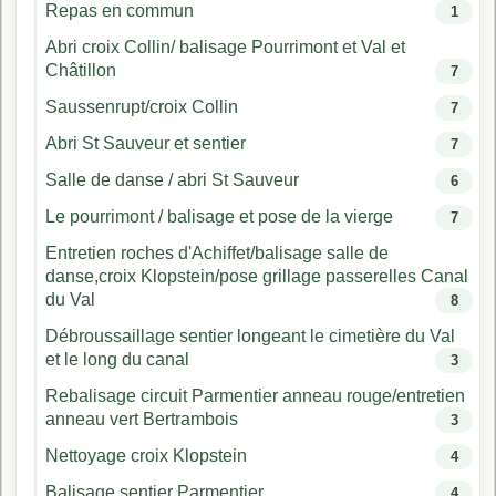
Repas en commun
1
Abri croix Collin/ balisage Pourrimont et Val et
Châtillon
7
Saussenrupt/croix Collin
7
Abri St Sauveur et sentier
7
Salle de danse / abri St Sauveur
6
Le pourrimont / balisage et pose de la vierge
7
Entretien roches d'Achiffet/balisage salle de
danse,croix Klopstein/pose grillage passerelles Canal
du Val
8
Débroussaillage sentier longeant le cimetière du Val
et le long du canal
3
Rebalisage circuit Parmentier anneau rouge/entretien
anneau vert Bertrambois
3
Nettoyage croix Klopstein
4
Balisage sentier Parmentier
4