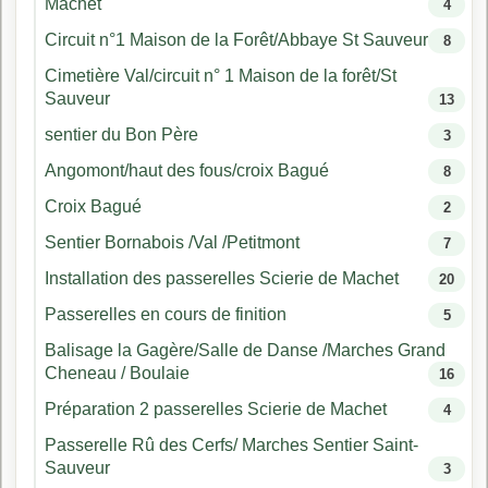
Machet
4
Circuit n°1 Maison de la Forêt/Abbaye St Sauveur
8
Cimetière Val/circuit n° 1 Maison de la forêt/St
Sauveur
13
sentier du Bon Père
3
Angomont/haut des fous/croix Bagué
8
Croix Bagué
2
Sentier Bornabois /Val /Petitmont
7
Installation des passerelles Scierie de Machet
20
Passerelles en cours de finition
5
Balisage la Gagère/Salle de Danse /Marches Grand
Cheneau / Boulaie
16
Préparation 2 passerelles Scierie de Machet
4
Passerelle Rû des Cerfs/ Marches Sentier Saint-
Sauveur
3