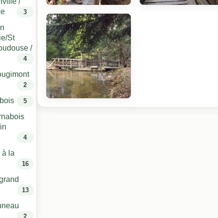
ville /
ge
3
on
ie/St
Boudouse /
4
ougimont
2
bois
5
ornabois
in
4
 à la
16
 grand
13
anneau
2