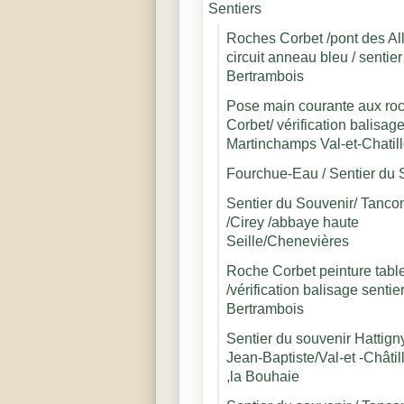
Sentiers
Roches Corbet /pont des A
circuit anneau bleu / sentie
Bertrambois
Pose main courante aux ro
Corbet/ vérification balisage
Martinchamps Val-et-Chatil
Fourchue-Eau / Sentier du 
Sentier du Souvenir/ Tancon
/Cirey /abbaye haute
Seille/Chenevières
Roche Corbet peinture tabl
/vérification balisage senti
Bertrambois
Sentier du souvenir Hattign
Jean-Baptiste/Val-et -Châtil
,la Bouhaie