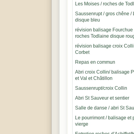
Les Moises / roches de Tod
Saussenrupt / gros chêne / 
disque bleu
révision balisage Fourchue 
roches Todlaine disque rou
révision balisage croix Colli
Corbet
Repas en commun
Abri croix Collin/ balisage 
et Val et Châtillon
Saussenrupt/croix Collin
Abri St Sauveur et sentier
Salle de danse / abri St Sa
Le pourrimont / balisage et 
vierge
Entretien roches d'Achiffet/