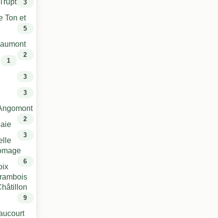
Trupt
3
e Ton et
5
haumont
2
1
3
3
/ Angomont
2
laie
3
elle
romage
6
oix
trambois
Châtillon
9
aucourt