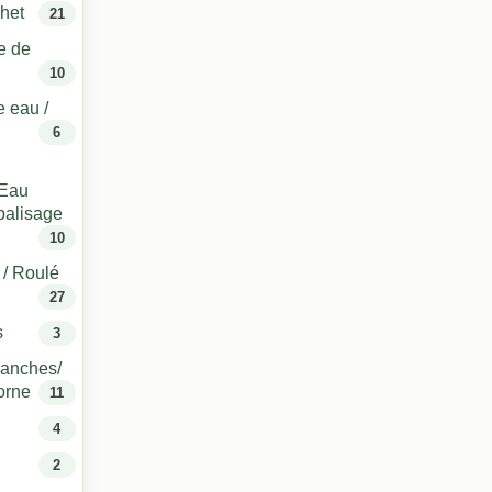
het
21
e de
10
e eau /
6
 Eau
 balisage
10
 / Roulé
27
s
3
lanches/
orne
11
4
2