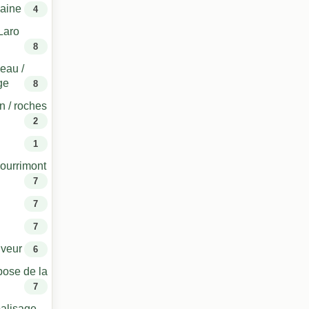
laine
4
Laro
8
eau /
ge
8
n / roches
2
1
Pourrimont
7
7
7
uveur
6
pose de la
7
balisage