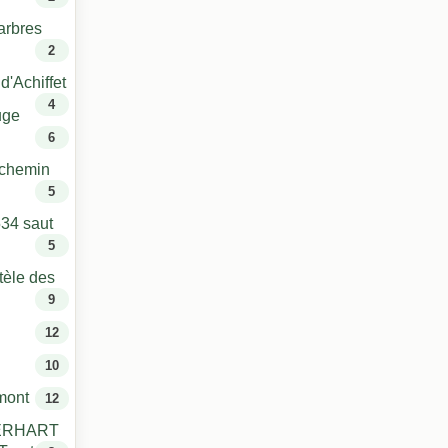
arbres
2
d'Achiffet
4
uge
6
t chemin
5
34 saut
5
tèle des
9
12
10
mont
12
x ERHART