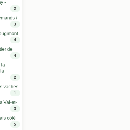
y -
2
lemands /
3
ougimont
4
tier de
4
 la
la
2
es vaches
1
s Val-et-
3
ais côté
5