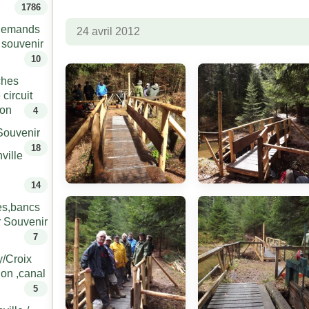
1786
llemands
24 avril 2012
r souvenir
10
ches
 circuit
lon
4
Souvenir
18
ville
14
es,bancs
er Souvenir
7
y/Croix
lon ,canal
5