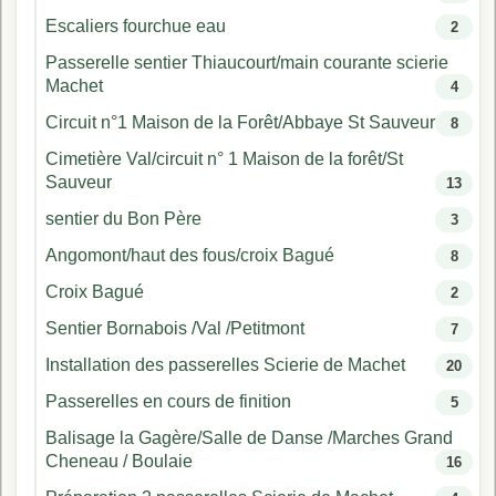
Escaliers fourchue eau
2
Passerelle sentier Thiaucourt/main courante scierie
Machet
4
Circuit n°1 Maison de la Forêt/Abbaye St Sauveur
8
Cimetière Val/circuit n° 1 Maison de la forêt/St
Sauveur
13
sentier du Bon Père
3
Angomont/haut des fous/croix Bagué
8
Croix Bagué
2
Sentier Bornabois /Val /Petitmont
7
Installation des passerelles Scierie de Machet
20
Passerelles en cours de finition
5
Balisage la Gagère/Salle de Danse /Marches Grand
Cheneau / Boulaie
16