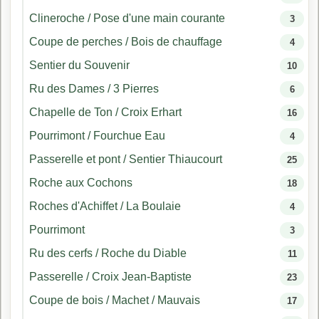
Clineroche / Pose d'une main courante
3
Coupe de perches / Bois de chauffage
4
Sentier du Souvenir
10
Ru des Dames / 3 Pierres
6
Chapelle de Ton / Croix Erhart
16
Pourrimont / Fourchue Eau
4
Passerelle et pont / Sentier Thiaucourt
25
Roche aux Cochons
18
Roches d'Achiffet / La Boulaie
4
Pourrimont
3
Ru des cerfs / Roche du Diable
11
Passerelle / Croix Jean-Baptiste
23
Coupe de bois / Machet / Mauvais
17