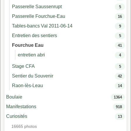
Passerelle Saussenrupt
5
Passerelle Fourchue-Eau
16
Tables-bancs Val 2011-06-14
9
Entretien des sentiers
5
Fourchue Eau
41
entretien abri
4
Stage CFA
5
Sentier du Souvenir
42
Raon-lès-Leau
14
Boulaie
1364
Manifestations
918
Curiosités
13
16665 photos