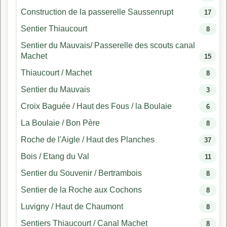
Construction de la passerelle Saussenrupt
17
Sentier Thiaucourt
8
Sentier du Mauvais/ Passerelle des scouts canal
Machet
15
Thiaucourt / Machet
8
Sentier du Mauvais
3
Croix Baguée / Haut des Fous / la Boulaie
6
La Boulaie / Bon Père
8
Roche de l'Aigle / Haut des Planches
37
Bois / Etang du Val
11
Sentier du Souvenir / Bertrambois
8
Sentier de la Roche aux Cochons
8
Luvigny / Haut de Chaumont
8
Sentiers Thiaucourt / Canal Machet
8