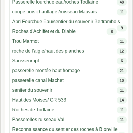
Passerelle fourchue eau/roches Todlaine
48
coupe bois chauffage /ruisseau Mauvais
11
Abri Fourchue Eau/sentier du souvenir Bertrambois
9
Roches d'Achiffet et du Diable
8
Trou Marmot
11
roche de l'aigle/haut des planches
12
Saussenrupt
6
passerelle montée haut fromage
21
passerelle canal Machet
10
sentier du souvenir
11
Haut des Moises/ GR 533
14
Roches de Todlaine
11
Passerelles ruisseau Val
11
Reconnaissance du sentier des roches à Bionville