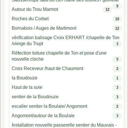
9
Autour du Trou Marmot
12
Roches du Corbet
10
Bornabois / Auges de Martimont
12
vérification balisage Croix ERHART /chapelle de Ton
/vierge du Trupt
3
Réfection toiture chapelle de Ton et pose d'une
nouvelle cloche
5
Croix Receveur /haut de Chaumont
2
la Boudouze
1
Haut de la soie
3
sentier de la Boudouze
3
escalier sentier la Boulaie/ Angomont
2
Angomont/autour de la Boulaie
3
Installation nouvelle passerelle sentier du Mauvais -