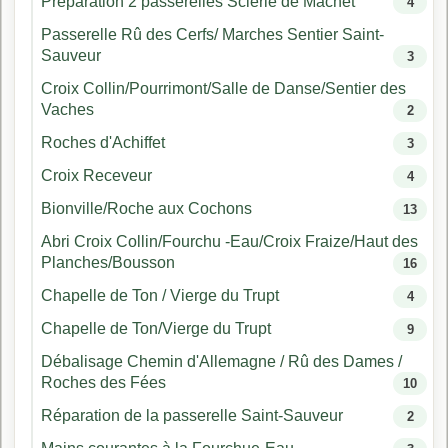
Préparation 2 passerelles Scierie de Machet
4
Passerelle Rû des Cerfs/ Marches Sentier Saint-
Sauveur
3
Croix Collin/Pourrimont/Salle de Danse/Sentier des
Vaches
2
Roches d'Achiffet
3
Croix Receveur
4
Bionville/Roche aux Cochons
13
Abri Croix Collin/Fourchu -Eau/Croix Fraize/Haut des
Planches/Bousson
16
Chapelle de Ton / Vierge du Trupt
4
Chapelle de Ton/Vierge du Trupt
9
Débalisage Chemin d'Allemagne / Rû des Dames /
Roches des Fées
10
Réparation de la passerelle Saint-Sauveur
2