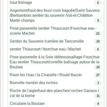
haut fromage
6
Angomont/haut des fous/ croix baguée/Saint Sauveur
/Bertrambois sentier du souvenir /Val-et-Châtillon
Martin champs
9
Pose passerelle sentier Thiaucourt /Fourchue eau -
scierie Machet
21
Sentier du Souvenir /carrière de Tanconville
10
sentier Thiaucourt / fourchue eau / Machet
6
Pose passerelle à la Soie /débroussaillage Fourchue
Eau sentier Thiaucourt/contrôle balisage autour de la
Boulaie
10
Raon les l'eau / la Charaille / Roulé Bacon
27
Bionville /sentier des roches
3
Roche de l'aigle/haut des planches/ roches Ganaux /
col de la borne
11
Circulaire la Boulaie
4