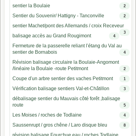
sentier la Boulaie
2
Sentier du Souvenir/ Hattigny - Tanconville
2
sentier Machet/pont des Allemands / croix Receveur
3
balisage accès au Grand Rougimont
4
Fermeture de la passerelle reliant l'étang du Val au
sentier de Bornabois
4
Révision balisage circulaire la Boulaie-Angomont
/linéaire la Boulaie -route Petitmont
2
Coupe d'un arbre sentier des vaches Petitmont
1
Vérification balisage sentiers Val-et-Châtillon
3
débalisage sentier du Mauvais côté forêt ,balisage
route
5
Les Moises / roches de Todlaine
4
Saussenrupt / gros chêne / Laro disque bleu
8
révision balisage Fourchue eau / roches Todlaine