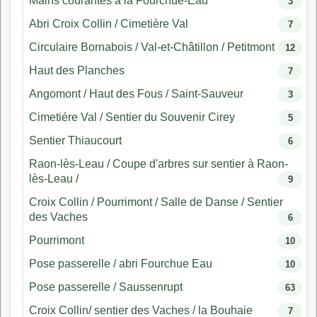
Mains courantes à la Fourchue-Eau
3
Abri Croix Collin / Cimetière Val
7
Circulaire Bornabois / Val-et-Châtillon / Petitmont
12
Haut des Planches
7
Angomont / Haut des Fous / Saint-Sauveur
3
Cimetiére Val / Sentier du Souvenir Cirey
5
Sentier Thiaucourt
6
Raon-lès-Leau / Coupe d'arbres sur sentier à Raon-
lès-Leau /
9
Croix Collin / Pourrimont / Salle de Danse / Sentier
des Vaches
6
Pourrimont
10
Pose passerelle / abri Fourchue Eau
10
Pose passerelle / Saussenrupt
63
Croix Collin/ sentier des Vaches / la Bouhaie
7