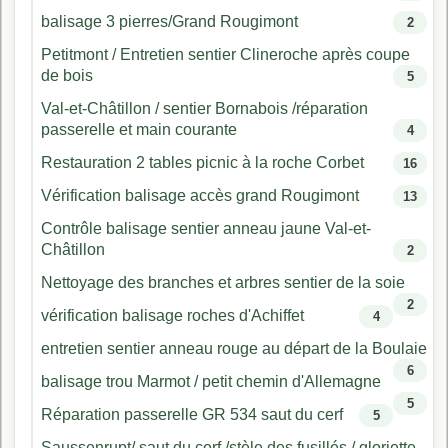
balisage 3 pierres/Grand Rougimont
2
Petitmont / Entretien sentier Clineroche après coupe
de bois
5
Val-et-Châtillon / sentier Bornabois /réparation
passerelle et main courante
4
Restauration 2 tables picnic à la roche Corbet
16
Vérification balisage accès grand Rougimont
13
Contrôle balisage sentier anneau jaune Val-et-
Châtillon
2
Nettoyage des branches et arbres sentier de la soie
2
vérification balisage roches d'Achiffet
4
entretien sentier anneau rouge au départ de la Boulaie
6
balisage trou Marmot / petit chemin d'Allemagne
5
Réparation passerelle GR 534 saut du cerf
5
Saussenrupt/ saut du cerf /stèle des fusillés / gloriette