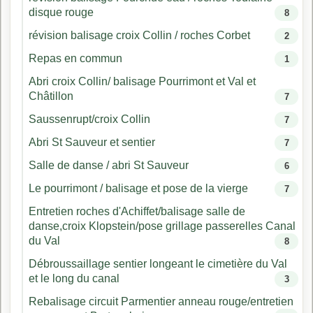
disque rouge
8
révision balisage croix Collin / roches Corbet
2
Repas en commun
1
Abri croix Collin/ balisage Pourrimont et Val et
Châtillon
7
Saussenrupt/croix Collin
7
Abri St Sauveur et sentier
7
Salle de danse / abri St Sauveur
6
Le pourrimont / balisage et pose de la vierge
7
Entretien roches d'Achiffet/balisage salle de
danse,croix Klopstein/pose grillage passerelles Canal
du Val
8
Débroussaillage sentier longeant le cimetière du Val
et le long du canal
3
Rebalisage circuit Parmentier anneau rouge/entretien